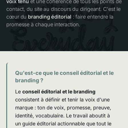
voix tenu
et une cohérence de tous les points de
contact, du site au discours du dirigeant. C'est le
cœur du
branding éditorial
: faire entendre la
promesse à chaque interaction.
Qu'est-ce que le conseil éditorial et le
branding ?
Le
conseil éditorial et le branding
consistent à définir et tenir la voix d'une
marque : ton de voix, promesse, preuve,
identité, vocabulaire. Le travail aboutit à
un guide éditorial actionnable que tout le