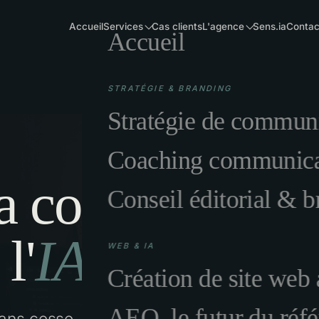
Accueil
Services
Cas clients
L'agence
Sens.ia
Contac
Accueil
STRATÉGIE & BRANDING
Stratégie de commun
Coaching communicat
la communicati
Conseil éditorial & 
l'
IA
WEB & IA
Création de site web
AEO, le futur du réf
s cesse, définis simplement et