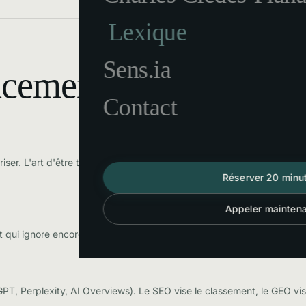
Lexique
Sens.ia
encement
Contact
iser. L'art d'être trouvé sur Google sans payer. Un travail de fond s
Réserver 20 minu
Appeler mainten
et qui ignore encore que vous existez. Fiche d'établissement, avis, p
PT, Perplexity, AI Overviews). Le SEO vise le classement, le GEO vise 