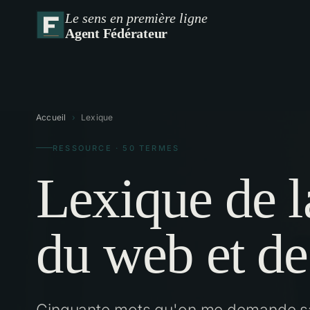
Le sens en première ligne
Agent Fédérateur
Accueil
›
Lexique
RESSOURCE · 50 TERMES
Lexique de 
du web et de 
Cinquante mots qu'on me demande san