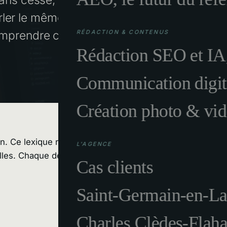
arler le même langage que votre
comprendre ce qui se joue vraiment
RÉDACTION & CONTENUS
Rédaction SEO et IA,
Communication digit
Création photo & vi
. Ce lexique réunit les
cinquante notions
les plus utile
L'AGENCE
milles. Chaque définition tient en une phrase ou deux, sans
Cas clients
Saint-Germain-en-La
Charles Clèdes-Flaha