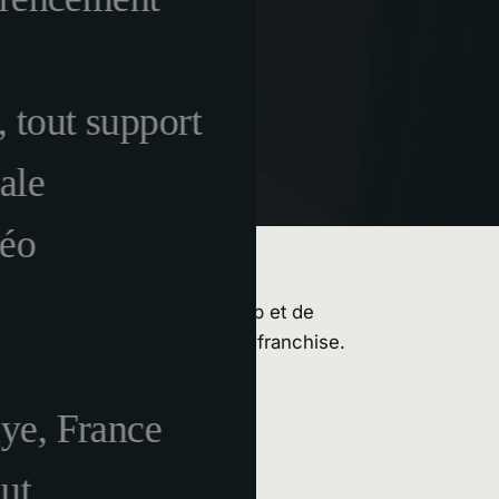
 tout support
ale
déo
s de la communication, du web et de
 jargon, avec ce qu'il faut de franchise.
ye, France
ut