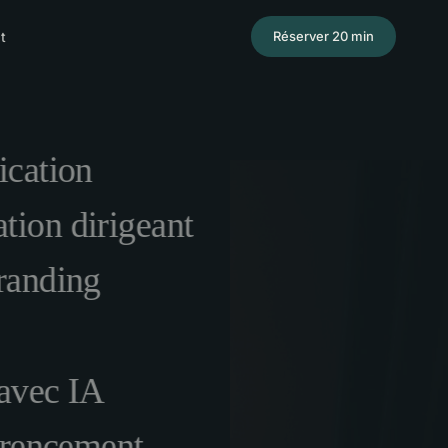
Réserver 20 min
t
ication
ion dirigeant
on,
branding
 avec IA
érencement