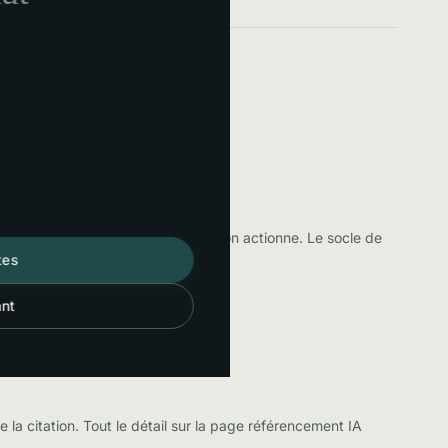
ur des mois, pas un interrupteur qu'on actionne. Le socle de
tes
ant
ages de proximité.
la citation. Tout le détail sur la page
référencement IA