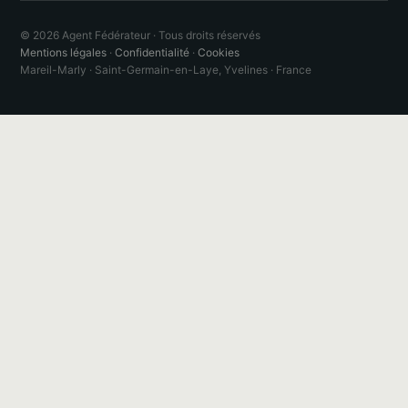
© 2026 Agent Fédérateur · Tous droits réservés
Mentions légales
·
Confidentialité
·
Cookies
Mareil-Marly · Saint-Germain-en-Laye, Yvelines · France